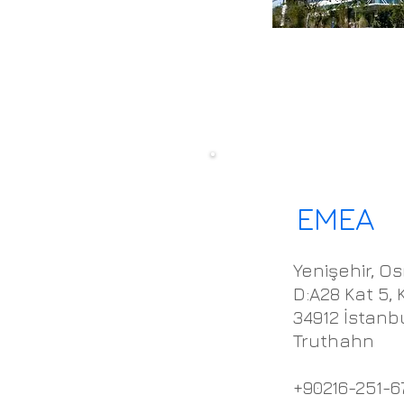
EMEA
Yenişehir, Os
D:A28 Kat 5,
34912 İstanb
Truthahn
+90216-251-6