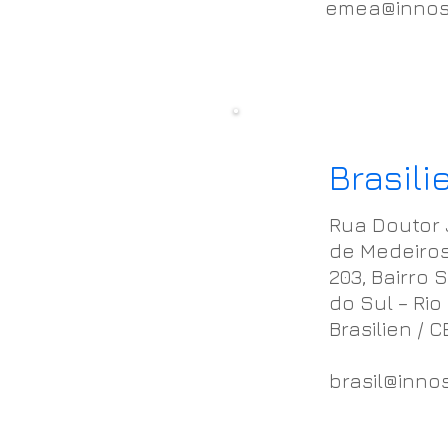
emea@innos
Brasili
Rua Doutor
de Medeiros,
203, Bairro 
do Sul – Rio
Brasilien / C
brasil@inno