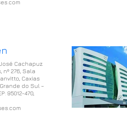
es.com
en
 José Cachapuz
 nº 276, Sala
Sanvitto, Caxias
 Grande do Sul –
EP: 95012-470;
ses.com