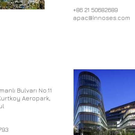
+86 21 50682689
apac@innoses.com
manlı Bulvarı No:11
 Kurtkoy Aeropark,
ul
793