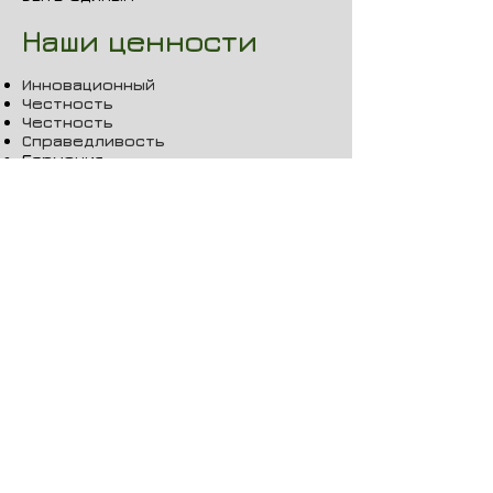
Наши ценности
​
Инновационный
Честность
Честность
Справедливость
Гармония
Преданность
Наша миссия
Чтобы предоставить миру
инновационные решения в области
устойчивой энергетики.